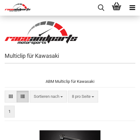
Multiclip für Kawasaki
ABM Multiclip für Kawasaki
Sortieren nach
pro Seite
Sortieren nach
8 pro Seite
1