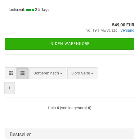
Lieferzeit:
2-5 Tage
549,00 EUR
inkl. 19% MwSt. zzgl.
Versand
IN DEN WARENKORB
Sortieren nach
pro Seite
Sortieren nach
8 pro Seite
1
1
bis
6
(von insgesamt
6
)
Bestseller