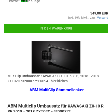
Lieferzeit:
2-5 Tage
549,00 EUR
inkl. 19% MwSt. zzgl.
Versand
IN DEN WARENKORB
MultiClip Umbausatz KAWASAKI ZX-10 R SE Bj.2018 - 2018
ZXT02C e4*00077* Euro 4 - hier klicken -
ABM MultiClip Stummellenker
ABM Multiclip Umbausatz für
KAWASAKI ZX-10 R
SE 2018 - 2018 ZXT02C e4*00077*