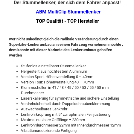
Der Stummellenker, der sich dem Fahrer anpasst!
ABM MultiClip Stummellenker
TOP Qualität - TOP Hersteller
wer nicht unbedingt gleich die radikale Veränderung durch einen
Superbike-Lenkerumbau an seinem Fahrzeug vornehmen möchte ,
dem könnte mit dieser Variante des Lenkerumbaus geholfen
werden
Stufenlos einstellbarer Stummellenker
Hergestellt aus hochfestem Aluminium
Version Sport: Höhenverstellung 0 – 40mm
Version Tour: Höhenverstellung 40 – 70mm
Klemmschellen in 41 / 43 / 45 / 50 / 53 / 55 / 58 mm
Durchmesser
Laserskalierung für symmetrische und sichere Einstellung
Verdrehsicherheit durch Doppelschraubenklemmung
Auswechselbares Lenkrohr
Lenkrohrkröpfung mit 5° zur optimalen Feinjustierung
Maximal nutzbare Grifflänge = 230mm
Lenkrohrdurchmesser 22mm mit Innendurchmesser 12mm
Vibrationsreduzierende Fertigung