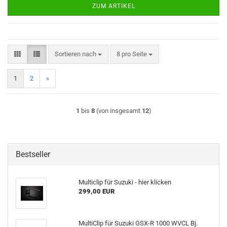
ZUM ARTIKEL
Sortieren nach
pro Seite
Sortieren nach
8 pro Seite
1
2
»
1
bis
8
(von insgesamt
12
)
Bestseller
Multiclip für Suzuki - hier klicken
299,00 EUR
MultiClip für Suzuki GSX-R 1000 WVCL Bj.