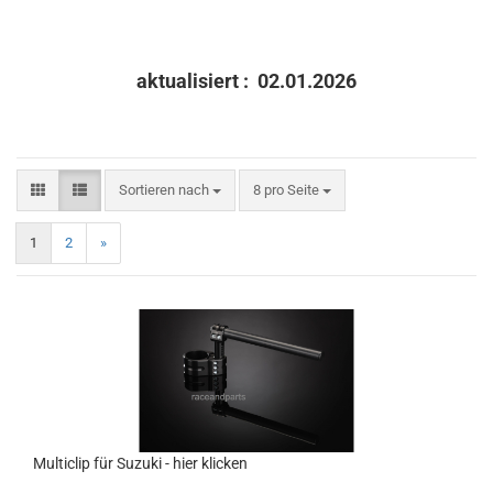
aktualisiert :
02.01.2026
Sortieren nach
pro Seite
Sortieren nach
8 pro Seite
1
2
»
Multiclip für Suzuki - hier klicken