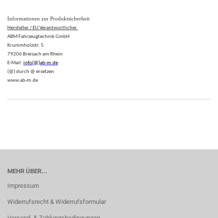
Informationen zur Produktsicherheit
Hersteller / EU Verantwortlicher
ABM Fahrzeugtechnik GmbH
Krummholzstr. 5
79206 Breisach am Rhein
E-Mail:
info(@)ab-m.de
(@) durch @ ersetzen
www.ab-m.de
MEHR ÜBER...
Impressum
Widerrufsrecht & Widerrufsformular
Versand- & Zahlungsbedingungen