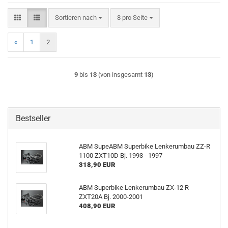
Sortieren nach
pro Seite
Sortieren nach
8 pro Seite
«
1
2
9
bis
13
(von insgesamt
13
)
Bestseller
ABM SupeABM Superbike Lenkerumbau ZZ-R
1100 ZXT10D Bj. 1993 - 1997
318,90 EUR
ABM Superbike Lenkerumbau ZX-12 R
ZXT20A Bj. 2000-2001
408,90 EUR