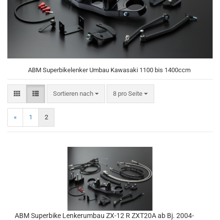
ABM Superbikelenker Umbau Kawasaki 1100 bis 1400ccm
Sortieren nach
pro Seite
Sortieren nach
8 pro Seite
«
1
2
ABM Superbike Lenkerumbau ZX-12 R ZXT20A ab Bj. 2004-