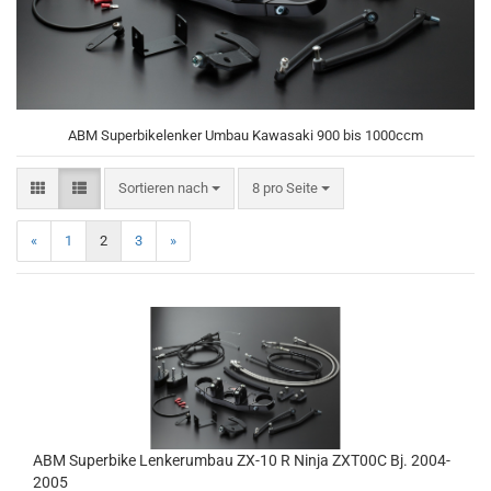
ABM Superbikelenker Umbau Kawasaki 900 bis 1000ccm
Sortieren nach
pro Seite
Sortieren nach
8 pro Seite
«
1
2
3
»
ABM Superbike Lenkerumbau ZX-10 R Ninja ZXT00C Bj. 2004-
2005