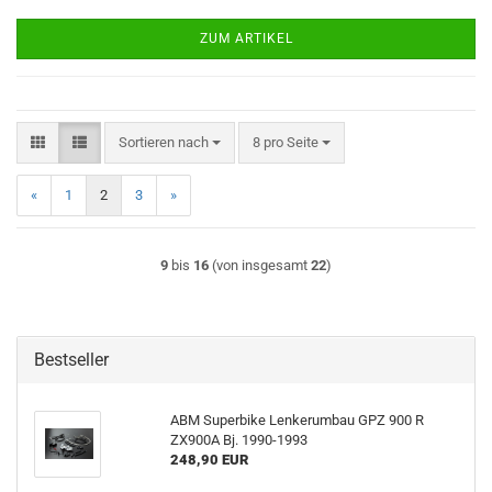
ZUM ARTIKEL
Sortieren nach
pro Seite
Sortieren nach
8 pro Seite
«
1
2
3
»
9
bis
16
(von insgesamt
22
)
Bestseller
ABM Superbike Lenkerumbau GPZ 900 R
ZX900A Bj. 1990-1993
248,90 EUR