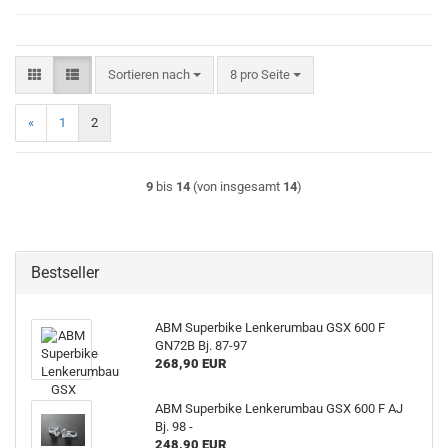
Sortieren nach
pro Seite
Sortieren nach
8 pro Seite
«
1
2
9
bis
14
(von insgesamt
14
)
Bestseller
ABM Superbike Lenkerumbau GSX 600 F
GN72B Bj. 87-97
268,90 EUR
ABM Superbike Lenkerumbau GSX 600 F AJ
Bj. 98 -
248,90 EUR