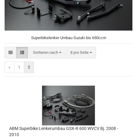
Superbikelenker Umbau Suzuki bis 650ccm
Sortieren nach
pro Seite
Sortieren nach
8 pro Seite
«
1
2
ABM Superbike Lenkerumbau GSX-R 600 WVCV Bj. 2008 -
2010