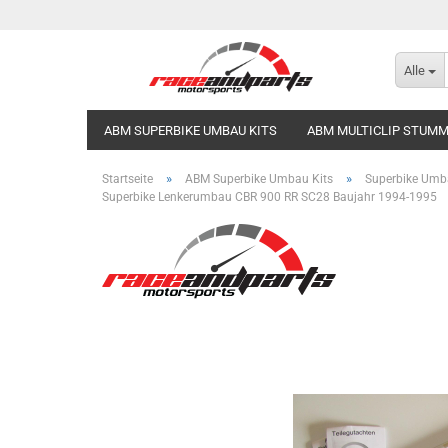
Alle
ABM SUPERBIKE UMBAU KITS
ABM MULTICLIP STUM
»
»
Startseite
ABM Superbike Umbau Kits
Superbike Umb
Superbike Lenkerumbau CBR 900 RR SC28 Baujahr 1994-1995