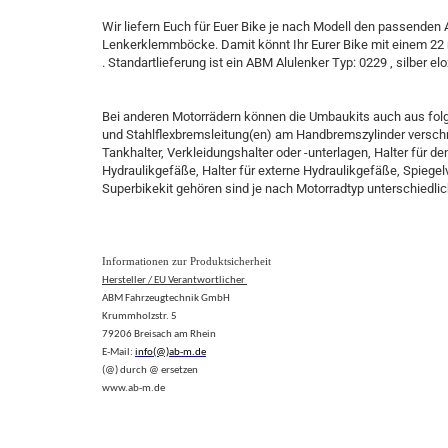
Wir liefern Euch für Euer Bike je nach Modell den passenden
Lenkerklemmböcke. Damit könnt Ihr Eurer Bike mit einem 22
. Standartlieferung ist ein ABM Alulenker Typ: 0229 , silber elo
Bei anderen Motorrädern können die Umbaukits auch aus fol
und Stahlflexbremsleitung(en) am Handbremszylinder verschr
Tankhalter, Verkleidungshalter oder -unterlagen, Halter für
Hydraulikgefäße, Halter für externe Hydraulikgefäße, Spiegel
Superbikekit gehören sind je nach Motorradtyp unterschiedlic
Informationen zur Produktsicherheit
Hersteller / EU Verantwortlicher
ABM Fahrzeugtechnik GmbH
Krummholzstr. 5
79206 Breisach am Rhein
E-Mail:
info(@)ab-m.de
(@) durch @ ersetzen
www.ab-m.de