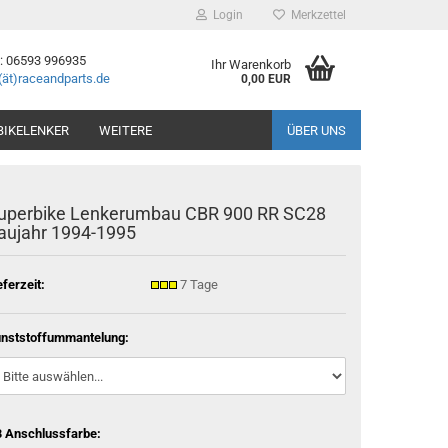
Login
Merkzettel
 : 06593 996935
Ihr Warenkorb
(ät)raceandparts.de
0,00 EUR
BIKELENKER
WEITERE
ÜBER UNS
uperbike Lenkerumbau CBR 900 RR SC28
aujahr 1994-1995
eferzeit:
7 Tage
nststoffummantelung:
 Anschlussfarbe: