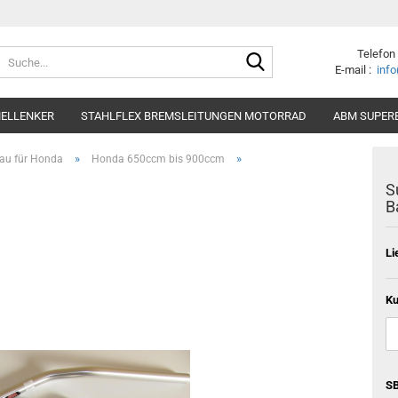
Suche...
Telefon
E-mail :
info
MELLENKER
STAHLFLEX BREMSLEITUNGEN MOTORRAD
ABM SUPER
»
»
au für Honda
Honda 650ccm bis 900ccm
S
B
Li
Ku
SB