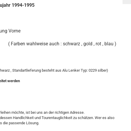
jahr 1994-1995
tung Vorne
( Farben wahlweise auch : schwarz , gold , rot , blau )
arz , Standartlieferung besteht aus Alu Lenker Typ: 0229 silber)
eitet werden
leihen möchte, ist bei uns an der richtigen Adresse.
dessen Handlichkeit und Tourentauglichkeit zu schätzen. Wer es also
ns die passende Lösung.